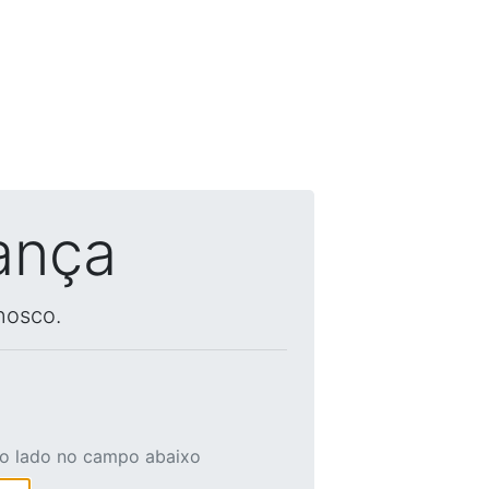
ança
nosco.
ao lado no campo abaixo