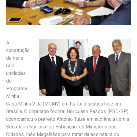
A
construção
de mais
600
unidades
do
Programa
Minha
Casa Minha Vida (MCMV) em Itu foi discutida hoje em
Brasília. O deputado federal Herculano Passos (PSD-SP)
acompanhou o prefeito Antonio Tuíze em audiência com a
Secretária Nacional de Habitação, do Ministério das
Cidades, Inês Magalhães para tratar da assinatura do