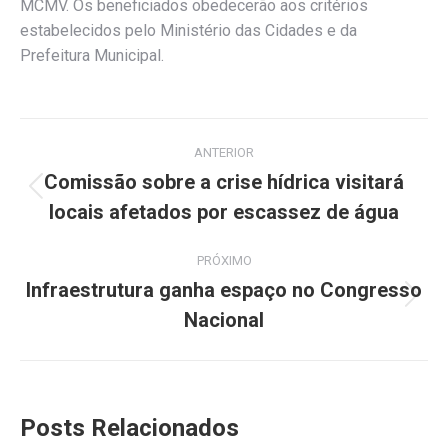
MCMV. Os beneficiados obedecerão aos critérios
estabelecidos pelo Ministério das Cidades e da
Prefeitura Municipal.
Navegação
ANTERIOR
de
Comissão sobre a crise hídrica visitará
Post
locais afetados por escassez de água
post:
anterior:
PRÓXIMO
Infraestrutura ganha espaço no Congresso
Próximo
Nacional
post:
Posts Relacionados