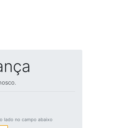
ança
nosco.
ao lado no campo abaixo